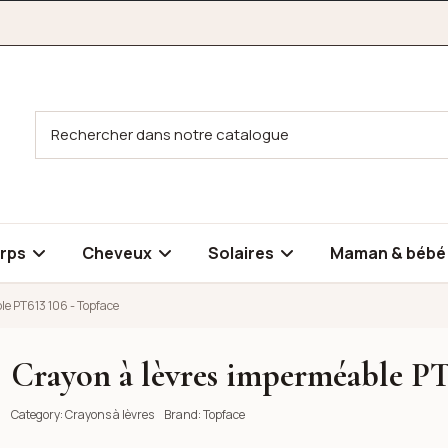
rps
Cheveux
Solaires
Maman & béb
le PT613 106 - Topface
Crayon à lèvres imperméable PT
T613 106 - Topface
T613 106 - Topface
Category:
Crayons à lèvres
Brand:
Topface