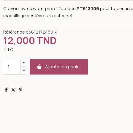
Crayon lèvres waterproof Topface
PT613.106
pour tracer un c
maquillage des lèvres à rester net.
Référence
8681217245914
12,000 TND
TTC
Ajouter au panier
Partager
Tweet
Pinterest
n image gallery for Crayon à lèvres imperméable PT613 106 - To