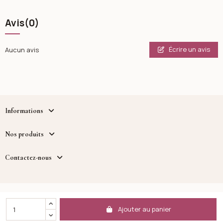
Avis
(0)
Écrire un avis
Aucun avis
Informations
Nos produits
Contactez-nous
Copyright - Cosmetique.tn - un service fourni par MWB
DISTRIBUTION™
Ajouter au panier
Facebook
Instagram