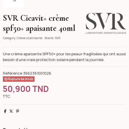
SVR Cicavit+ crème
SVR
spf50+ apaisante 40ml
Category:
Crème cicatrisante
Brand:
SVR
Une crème apaisante SPF50+ pour les peaux fragilisées qui ont aussi
besoin d’une vraie protection solaire pendant la journée.
Référence
3662361001026
Rupture de stock
50,900 TND
TTC
Partager
Tweet
Pinterest