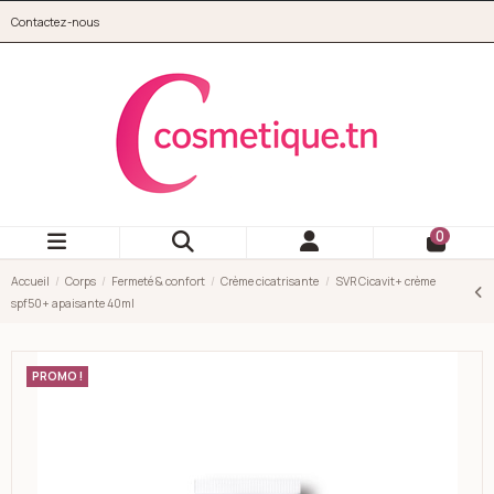
Aller au contenu principal
Contactez-nous
cosmetique.tn
0
Accueil
Corps
Fermeté & confort
Crème cicatrisante
SVR Cicavit+ crème
spf50+ apaisante 40ml
PROMO !