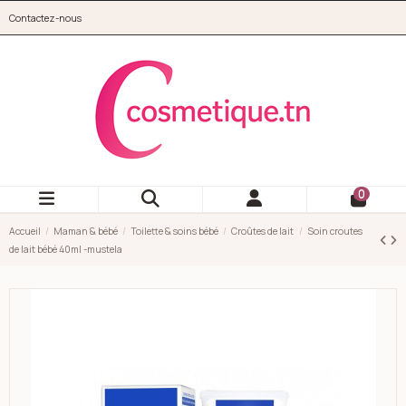
Aller au contenu principal
Contactez-nous
cosmetique.tn
0
Accueil
Maman & bébé
Toilette & soins bébé
Croûtes de lait
Soin croutes
de lait bébé 40ml -mustela