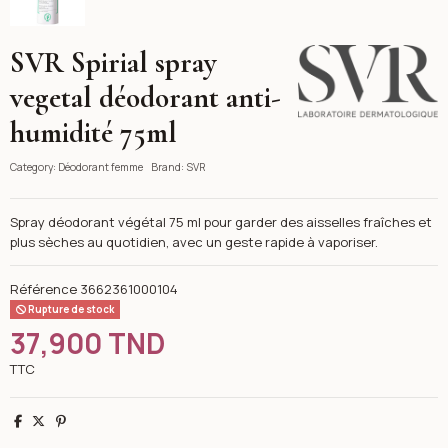
SVR Spirial spray
SVR
vegetal déodorant anti-
humidité 75ml
Category:
Déodorant femme
Brand:
SVR
Spray déodorant végétal 75 ml pour garder des aisselles fraîches et
plus sèches au quotidien, avec un geste rapide à vaporiser.
Référence
3662361000104
Rupture de stock
37,900 TND
TTC
Partager
Tweet
Pinterest