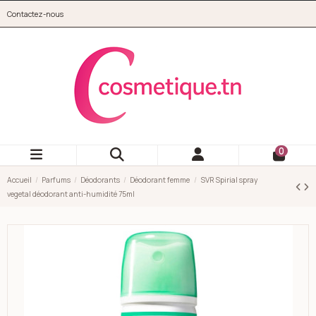
Aller au contenu principal
Contactez-nous
cosmetique.tn
0
Accueil
Parfums
Déodorants
Déodorant femme
SVR Spirial spray
vegetal déodorant anti-humidité 75ml