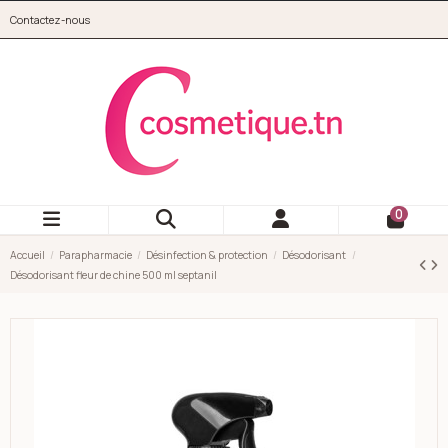
Aller au contenu principal
Contactez-nous
cosmetique.tn
0
Accueil
Parapharmacie
Désinfection & protection
Désodorisant
Désodorisant fleur de chine 500 ml septanil