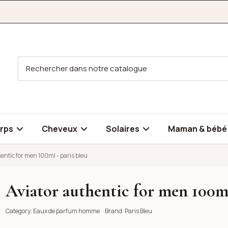
rps
Cheveux
Solaires
Maman & béb
entic for men 100ml - paris bleu
Aviator authentic for men 100ml
- paris bleu
- paris bleu
Category:
Eaux de parfum homme
Brand:
Paris Bleu