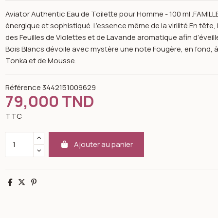
Aviator Authentic Eau de Toilette pour Homme - 100 ml .FAMIL
énergique et sophistiqué. L’essence même de la virilité.En tête
des Feuilles de Violettes et de Lavande aromatique afin d’éve
Bois Blancs dévoile avec mystère une note Fougère, en fond, 
Tonka et de Mousse.
Référence
3442151009629
79,000 TND
TTC
Ajouter au panier
Partager
Tweet
Pinterest
n image gallery for Aviator authentic for men 100ml - paris bleu