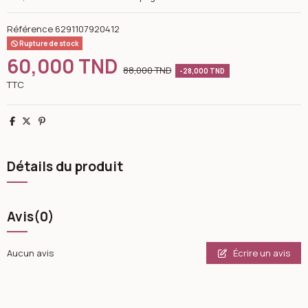
Référence
6291107920412
Rupture de stock
60,000 TND
88,000 TND
-28,000 TND
TTC
Partager
Tweet
Pinterest
Détails du produit
Avis
(0)
Écrire un avis
Aucun avis