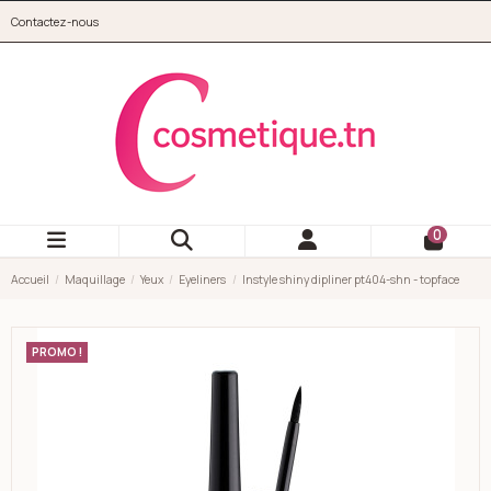
Aller au contenu principal
Contactez-nous
cosmetique.tn
0
Accueil
Maquillage
Yeux
Eyeliners
Instyle shiny dipliner pt404-shn - topface
PROMO !