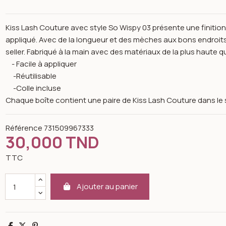
Kiss Lash Couture avec style So Wispy 03 présente une finition
appliqué. Avec de la longueur et des mèches aux bons endroits
seller. Fabriqué à la main avec des matériaux de la plus haute qu
- Facile à appliquer
-Réutilisable
-Colle incluse
Chaque boîte contient une paire de Kiss Lash Couture dans le st
Référence
731509967333
30,000 TND
TTC
Ajouter au panier
n image gallery for Faux cils so wispy 03 ksw03c - kiss new york
Partager
Tweet
Pinterest