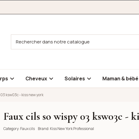
rps
Cheveux
Solaires
Maman & béb
y 03 ksw03c - kiss new york
Faux cils so wispy 03 ksw03c - k
iss new york
Category:
Faux cils
Brand:
Kiss New York Professional