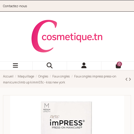
Aller au contenu principal
Contactez-nous
cosmetique.tn
0
Accueil
Maquillage
Ongles
Faux ongles
Faux ongles impress press-on
manicure climb up kimm03c - kiss new york