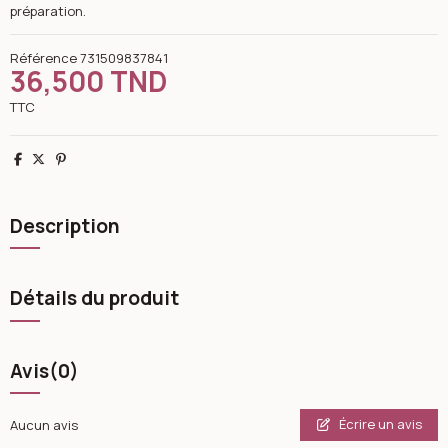
préparation.
Référence
731509837841
36,500 TND
TTC
Partager
Tweet
Pinterest
Description
Détails du produit
Avis
(0)
Écrire un avis
Aucun avis