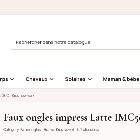
rps
Cheveux
Solaires
Maman & béb
506C - Kiss new york
Faux ongles impress Latte IMC5
06C - Kiss new york
06C - Kiss new york
06C - Kiss new york
06C - Kiss new york
Category:
Faux ongles
Brand:
Kiss New York Professional