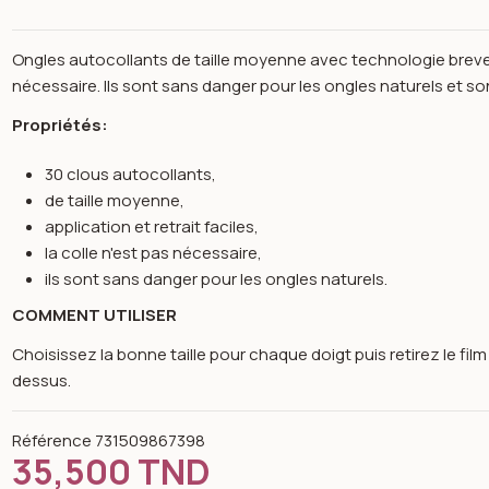
Ongles autocollants de taille moyenne avec technologie breve
nécessaire. Ils sont sans danger pour les ongles naturels et s
Propriétés:
30 clous autocollants,
de taille moyenne,
application et retrait faciles,
la colle n'est pas nécessaire,
ils sont sans danger pour les ongles naturels.
COMMENT UTILISER
Choisissez la bonne taille pour chaque doigt puis retirez le fi
dessus.
n image gallery for Faux ongles impress Latte IMC506C - Kiss ne
Référence
731509867398
35,500 TND