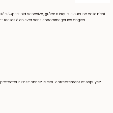
tée SuperHold Adhesive, grâce à laquelle aucune colle n'est
ont faciles à enlever sans endommager les ongles.
lm protecteur. Positionnez le clou correctement et appuyez
w york