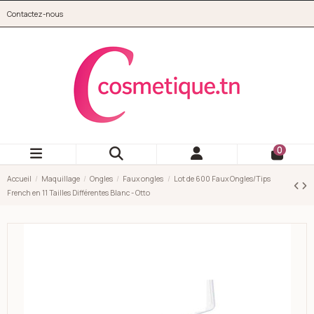
Aller au contenu principal
Contactez-nous
cosmetique.tn
0
Accueil
Maquillage
Ongles
Faux ongles
Lot de 600 Faux Ongles/Tips
French en 11 Tailles Différentes Blanc - Otto