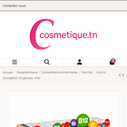
Aller au contenu principal
Contactez-nous
cosmetique.tn
0
Accueil
Parapharmacie
Compléments alimentaires
Fertilité
Vitonic
conception 30 gélules -vital