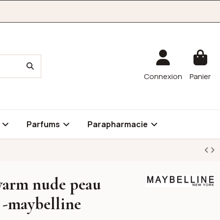
Connexion
Panier
é
Parfums
Parapharmacie
 warm nude peau
Maybelline
l -maybelline