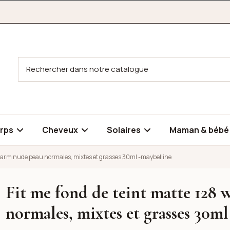
rps
Cheveux
Solaires
Maman & béb
 warm nude peau normales, mixtes et grasses 30ml -maybelline
Fit me fond de teint matte 128
warm nude peau normales, mixtes et grasses 30ml -maybelline
normales, mixtes et grasses 30m