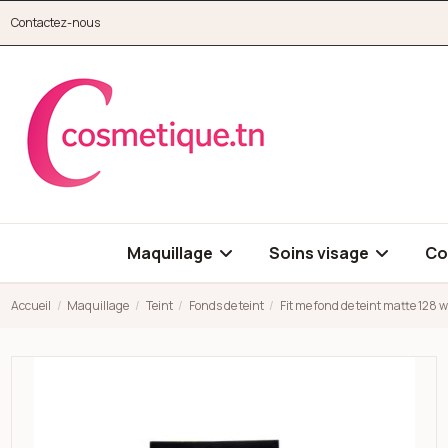
Aller au contenu principal
Contactez-nous
cosmetique.tn
Maquillage
Soins visage
Co
Accueil
Maquillage
Teint
Fonds de teint
Fit me fond de teint matte 128
Open high resolution image of Fit me fond de teint matte 128 