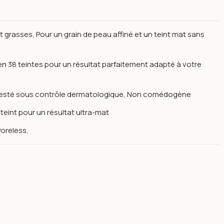
t grasses, Pour un grain de peau affiné et un teint mat sans
en 38 teintes pour un résultat parfaitement adapté à votre
s, Testé sous contrôle dermatologique, Non comédogène
 teint pour un résultat ultra-mat
Poreless,
au normales, mixtes et grasses 30ml -maybelline