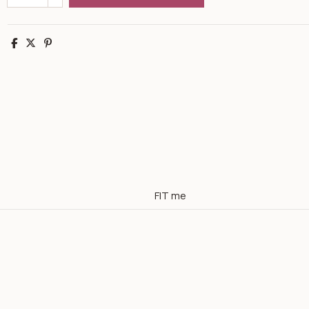
Partager
Tweet
Pinterest
FIT me