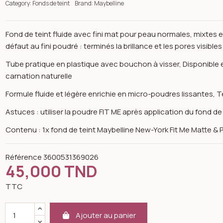
Category:
Fonds de teint
Brand:
Maybelline
Fond de teint fluide avec fini mat pour peau normales, mixtes e
défaut au fini poudré : terminés la brillance et les pores visibles
Tube pratique en plastique avec bouchon à visser, Disponible 
carnation naturelle
Formule fluide et légère enrichie en micro-poudres lissante
Astuces : utiliser la poudre FIT ME après application du fond de
Contenu : 1x fond de teint Maybelline New-York Fit Me Matte & 
Référence
3600531369026
45,000 TND
TTC
n image gallery for Fit me fond de teint matte 128 warm nude pe
Ajouter au panier