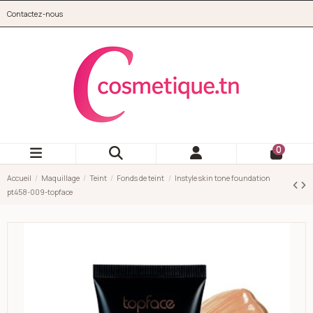
Aller au contenu principal
Contactez-nous
cosmetique.tn
0
Accueil
Maquillage
Teint
Fonds de teint
Instyle skin tone foundation
pt458-009-topface