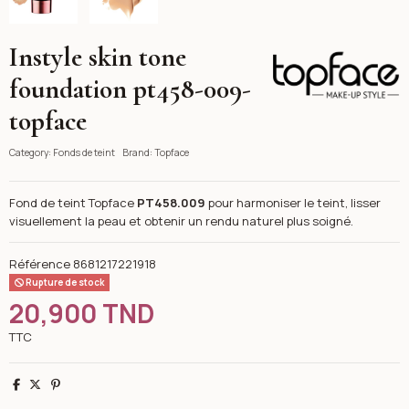
Instyle skin tone
Topface
foundation pt458-009-
topface
Category:
Fonds de teint
Brand:
Topface
Fond de teint Topface
PT458.009
pour harmoniser le teint, lisser
visuellement la peau et obtenir un rendu naturel plus soigné.
Référence
8681217221918
Rupture de stock
20,900 TND
TTC
Partager
Tweet
Pinterest