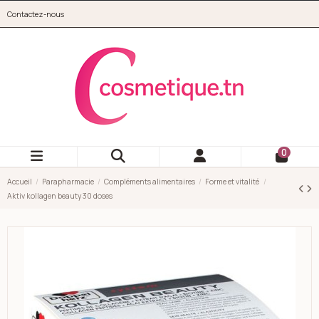
Aller au contenu principal
Contactez-nous
cosmetique.tn
0
Accueil
Parapharmacie
Compléments alimentaires
Forme et vitalité
Aktiv kollagen beauty 30 doses