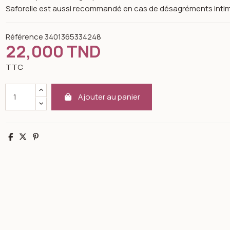
Saforelle est aussi recommandé en cas de désagréments intimes
Référence
3401365334248
22,000 TND
TTC
Ajouter au panier
Partager
Tweet
Pinterest