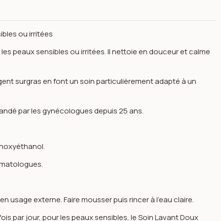
bles ou irritées
es peaux sensibles ou irritées. Il nettoie en douceur et calme
gent surgras en font un soin particulièrement adapté à un
mandé par les gynécologues depuis 25 ans.
énoxyéthanol.
rmatologues.
50ml -saforelle
n usage externe. Faire mousser puis rincer à l’eau claire.
is par jour, pour les peaux sensibles, le Soin Lavant Doux