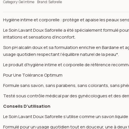
Category:
Gel intime
Brand:
Saforelle
Hygiène intime et corporelle : protège et apaise les peaux sensi
Le Soin Lavant Doux Saforelle a été spécialement formulé pour l
irritations et sensations d’inconfort.
Son pH alcalin doux et sa formulation enrichie en Bardane et a
usage quotidien respectant l’équilibre naturel de la peau*.
Le produit d’hygiène intime et corporelle de référence recom
Pour Une Tolérance Optimum
Formule sans savon, sans parabens, sans colorants, sans ph
Testé sous contrôle médical par des gynécologues et des de
Conseils D’utilisation
n image gallery for Soin lavant doux peaux sensibles ou irrités 2
Le Soin Lavant Doux Saforelle s’utilise comme un savon liquide e
Formulé pour un usage quotidien tout en douceur, une à deux fo