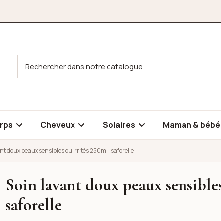
rps
Cheveux
Solaires
Maman & béb
nt doux peaux sensibles ou irrités 250ml -saforelle
Soin lavant doux peaux sensibles
 ou irrités 250ml -saforelle
saforelle