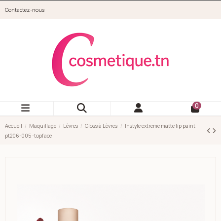
Aller au contenu principal
Contactez-nous
cosmetique.tn
0
Accueil
Maquillage
Lèvres
Gloss à Lèvres
Instyle extreme matte lip paint
pt206-005 -topface