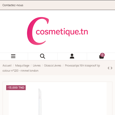
Aller au contenu principal
Contactez-nous
cosmetique.tn
0
Accueil
Maquillage
Lèvres
Gloss à Lèvres
Provocalips 16h kissproof lip
colour n°220 - rimmel london
-13,000 TND