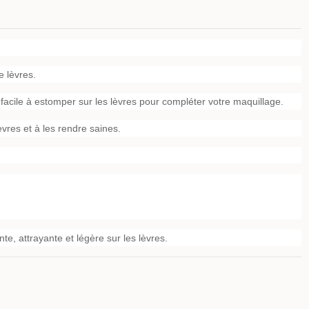
e lèvres.
t facile à estomper sur les lèvres pour compléter votre maquillage.
èvres et à les rendre saines.
e, attrayante et légère sur les lèvres.
14 - Topface