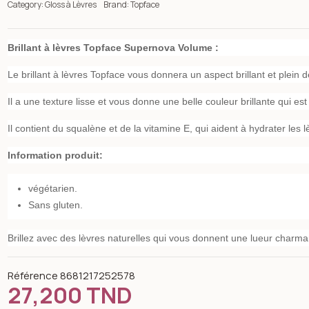
Category:
Gloss à Lèvres
Brand:
Topface
Brillant à lèvres Topface Supernova Volume :
Le brillant à lèvres Topface vous donnera un aspect brillant et plein d
Il a une texture lisse et vous donne une belle couleur brillante qui es
Il contient du squalène et de la vitamine E, qui aident à hydrater les l
Information produit:
végétarien.
Sans gluten.
Brillez avec des lèvres naturelles qui vous donnent une lueur charmant
n image gallery for Brillant à lèvres Supernova Volume PT209 00
Référence
8681217252578
27,200 TND