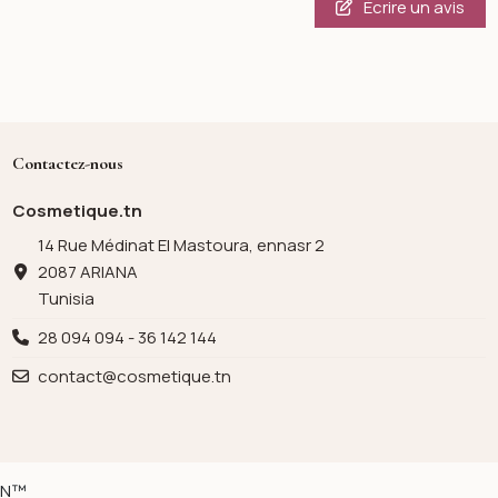
Écrire un avis
Contactez-nous
Cosmetique.tn
14 Rue Médinat El Mastoura, ennasr 2
2087 ARIANA
Tunisia
28 094 094 - 36 142 144
contact@cosmetique.tn
ION™