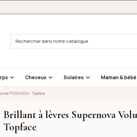
rps
Cheveux
Solaires
Maman & béb
Volume PT209 0014 - Topface
Brillant à lèvres Supernova Vo
lume PT209 0014 - Topface
Topface