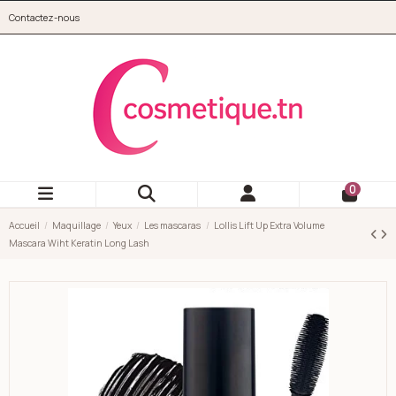
Aller au contenu principal
Contactez-nous
cosmetique.tn
0
Accueil
Maquillage
Yeux
Les mascaras
Lollis Lift Up Extra Volume
Mascara Wiht Keratin Long Lash