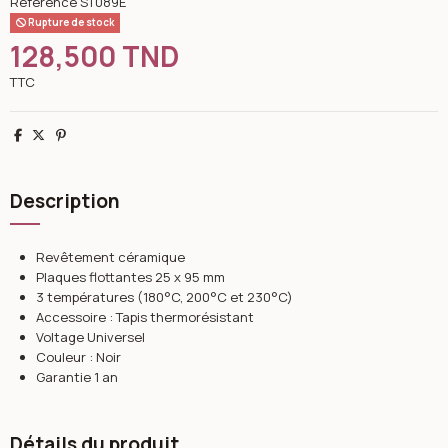
Référence
ST089E
Rupture de stock
128,500 TND
TTC
Partager
Tweet
Pinterest
Description
Revêtement céramique
Plaques flottantes 25 x 95 mm
3 températures (180°C, 200°C et 230°C)
Accessoire : Tapis thermorésistant
Voltage Universel
Couleur : Noir
Garantie 1 an
Détails du produit