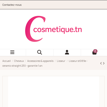
Aller au contenu principal
Contactez-nous
cosmetique.tn
0
Accueil
Cheveux
Accessoires & appareils
Lisseur
Lisseur st089e -
ceramic straight 230 - garantie 1 an