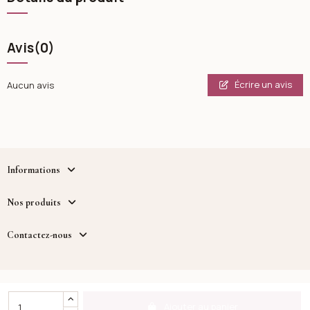
Avis
(0)
Écrire un avis
Aucun avis
Informations
Nos produits
Contactez-nous
Copyright - Cosmetique.tn - un service fourni par MWB
DISTRIBUTION™
Ajouter au panier