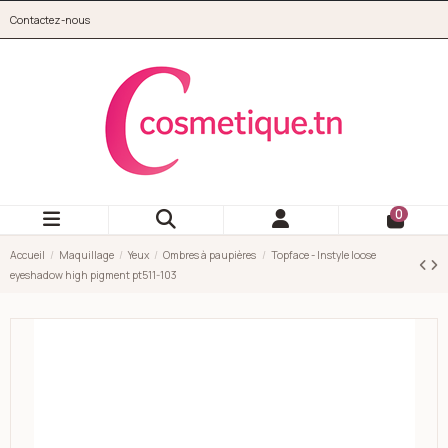
Aller au contenu principal
Contactez-nous
cosmetique.tn
0
Accueil
Maquillage
Yeux
Ombres à paupières
Topface - Instyle loose
eyeshadow high pigment pt511-103