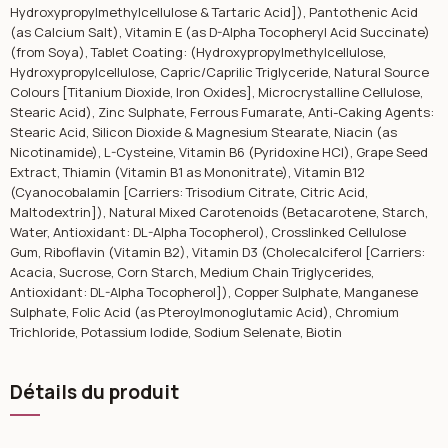
Hydroxypropylmethylcellulose & Tartaric Acid]), Pantothenic Acid
(as Calcium Salt), Vitamin E (as D-Alpha Tocopheryl Acid Succinate)
(from Soya), Tablet Coating: (Hydroxypropylmethylcellulose,
Hydroxypropylcellulose, Capric/Caprilic Triglyceride, Natural Source
Colours [Titanium Dioxide, Iron Oxides], Microcrystalline Cellulose,
Stearic Acid), Zinc Sulphate, Ferrous Fumarate, Anti-Caking Agents:
Stearic Acid, Silicon Dioxide & Magnesium Stearate, Niacin (as
Nicotinamide), L-Cysteine, Vitamin B6 (Pyridoxine HCl), Grape Seed
Extract, Thiamin (Vitamin B1 as Mononitrate), Vitamin B12
(Cyanocobalamin [Carriers: Trisodium Citrate, Citric Acid,
Maltodextrin]), Natural Mixed Carotenoids (Betacarotene, Starch,
Water, Antioxidant: DL-Alpha Tocopherol), Crosslinked Cellulose
Gum, Riboflavin (Vitamin B2), Vitamin D3 (Cholecalciferol [Carriers:
Acacia, Sucrose, Corn Starch, Medium Chain Triglycerides,
Antioxidant: DL-Alpha Tocopherol]), Copper Sulphate, Manganese
Sulphate, Folic Acid (as Pteroylmonoglutamic Acid), Chromium
Trichloride, Potassium Iodide, Sodium Selenate, Biotin
Détails du produit