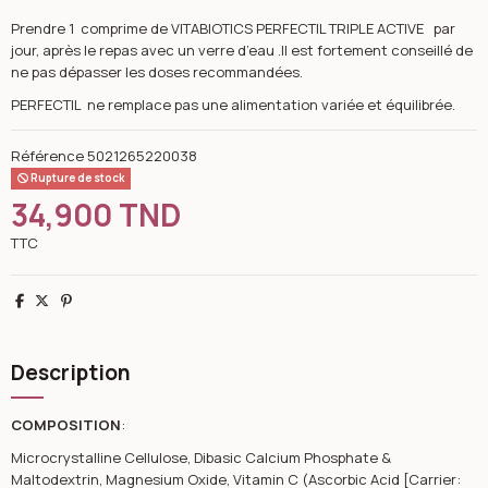
Prendre 1 comprime de VITABIOTICS PERFECTIL TRIPLE ACTIVE par
jour, après le repas avec un verre d’eau .Il est fortement conseillé de
ne pas dépasser les doses recommandées.
PERFECTIL ne remplace pas une alimentation variée et équilibrée.
Référence
5021265220038
Rupture de stock
34,900 TND
TTC
Partager
Tweet
Pinterest
Description
COMPOSITION
:
Microcrystalline Cellulose, Dibasic Calcium Phosphate &
Maltodextrin, Magnesium Oxide, Vitamin C (Ascorbic Acid [Carrier: