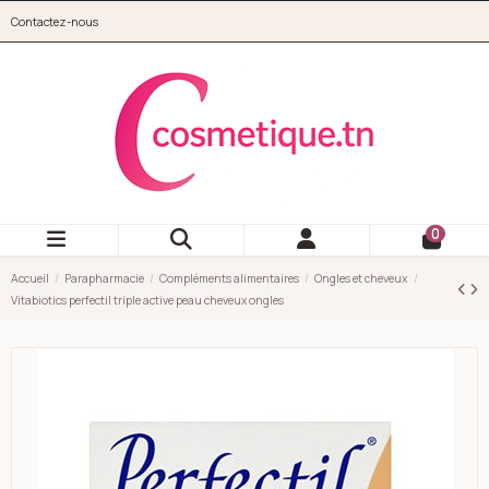
Aller au contenu principal
Contactez-nous
cosmetique.tn
0
Accueil
Parapharmacie
Compléments alimentaires
Ongles et cheveux
Vitabiotics perfectil triple active peau cheveux ongles