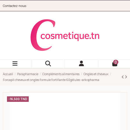
Aller au contenu principal
Contactez-nous
cosmetique.tn
0
Accueil
Parapharmacie
Compléments alimentaires
Ongles et cheveux
Forcapil cheveux et ongles formule fortifiante 60gélules -arkopharma
-16,500 TND