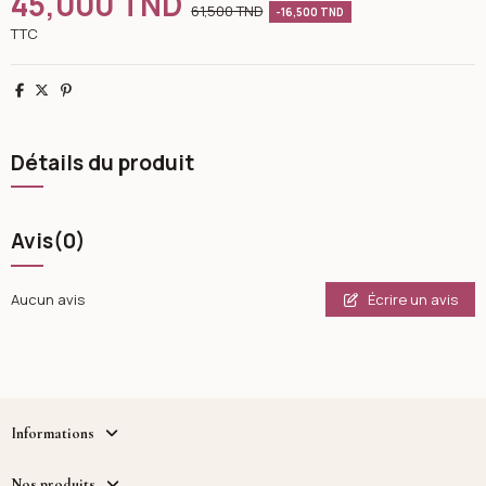
45,000 TND
61,500 TND
-16,500 TND
TTC
Partager
Tweet
Pinterest
Détails du produit
Avis
(0)
Écrire un avis
Aucun avis
Informations
Nos produits