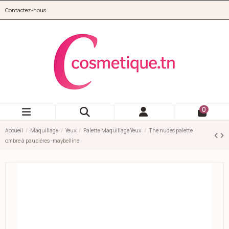
Aller au contenu principal
Contactez-nous
cosmetique.tn
0
Accueil
Maquillage
Yeux
Palette Maquillage Yeux
The nudes palette
ombre à paupières -maybelline