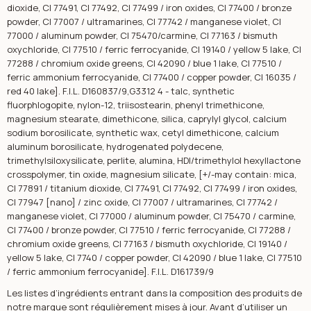
dioxide, CI 77491, CI 77492, CI 77499 / iron oxides, CI 77400 / bronze
powder, CI 77007 / ultramarines, CI 77742 / manganese violet, CI
77000 / aluminum powder, CI 75470/carmine, CI 77163 / bismuth
oxychloride, CI 77510 / ferric ferrocyanide, CI 19140 / yellow 5 lake, CI
77288 / chromium oxide greens, CI 42090 / blue 1 lake, CI 77510 /
ferric ammonium ferrocyanide, CI 77400 / copper powder, CI 16035 /
red 40 lake]. F.I.L. D160837/9,G3312 4 - talc, synthetic
fluorphlogopite, nylon-12, triisostearin, phenyl trimethicone,
magnesium stearate, dimethicone, silica, caprylyl glycol, calcium
sodium borosilicate, synthetic wax, cetyl dimethicone, calcium
aluminum borosilicate, hydrogenated polydecene,
trimethylsiloxysilicate, perlite, alumina, HDI/trimethylol hexyllactone
crosspolymer, tin oxide, magnesium silicate, [+/-may contain: mica,
CI 77891 / titanium dioxide, CI 77491, CI 77492, CI 77499 / iron oxides,
CI 77947 [nano] / zinc oxide, CI 77007 / ultramarines, CI 77742 /
manganese violet, CI 77000 / aluminum powder, CI 75470 / carmine,
CI 77400 / bronze powder, CI 77510 / ferric ferrocyanide, CI 77288 /
chromium oxide greens, CI 77163 / bismuth oxychloride, CI 19140 /
yellow 5 lake, CI 7740 / copper powder, CI 42090 / blue 1 lake, CI 77510
/ ferric ammonium ferrocyanide]. F.I.L. D161739/9
Les listes d’ingrédients entrant dans la composition des produits de
notre marque sont régulièrement mises à jour. Avant d’utiliser un