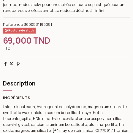
journée, nude smoky pour une soirée ou nude sophistiqué pour un
rendez-vous professionnel. Le nude se décline à l'infini
Référence
3600531199081
Rupture de stock
69,000 TND
TTC
Partager
Tweet
Pinterest
Description
INGRÉDIENTS
talc, triisostearin, hydrogenated polydecene, magnesium stearate,
synthetic wax, calcium sodium borosilicate, synthetic
fluorphlogopite, HDI/trimethylol hexyllactone crosspolymer, silica,
caprylyl glycol, calcium aluminum borosilicate, alumina, perlite, tin
oxide, magnesium silicate, [+/-may contain: mica, CI 77891 / titanium