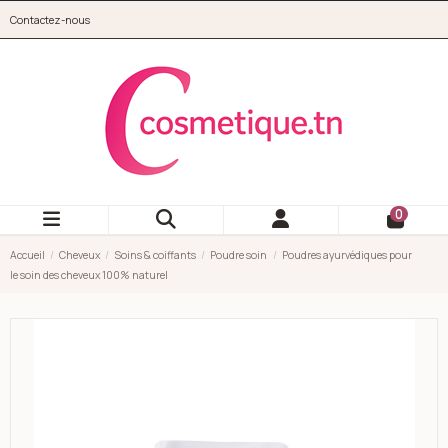
Aller au contenu principal
Contactez-nous
cosmetique.tn
0
Accueil
Cheveux
Soins & coiffants
Poudre soin
Poudres ayurvédiques pour
le soin des cheveux 100% naturel