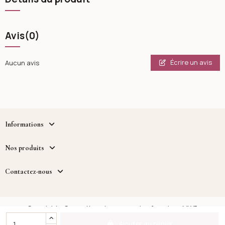
Avis
(0)
Écrire un avis
Aucun avis
Informations
Nos produits
Contactez-nous
Copyright - Cosmetique.tn - un service fourni par MWB
DISTRIBUTION™
Ajouter au panier