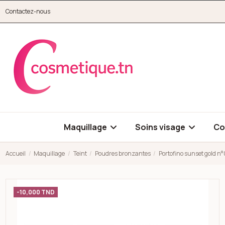
Aller au contenu principal
Contactez-nous
cosmetique.tn
Maquillage
Soins visage
Co
Accueil
Maquillage
Teint
Poudres bronzantes
Portofino sunset gold n°
Open high resolution image of Portofino sunset gold n°002 - b
-10,000 TND