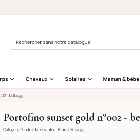
rps
Cheveux
Solaires
Maman & béb
002 - bellaoggi
Portofino sunset gold n°002 - be
ellaoggi
Category:
Poudres bronzantes
Brand:
Bellaoggi