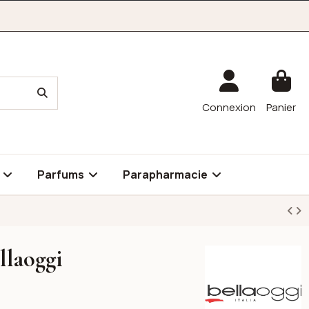
Connexion
Panier
é
Parfums
Parapharmacie
llaoggi
Bellaoggi