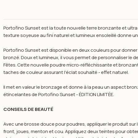
Portofino Sunset est la toute nouvelle terre bronzante et ultra
texture soyeuse au fini naturel et lumineux ensoleillé donne un
Portofino Sunset est disponible en deux couleurs pour donner d
bronzé. Doux et lumineux, il vous permet de personnaliser le 
Fêtes. Cette nouvelle poudre micro-réfléchissante et bronzan
taches de couleur assurant l'éclat souhaité - effet naturel.
Il met en valeur le bronzage et donne à la peau un aspect bron
étincelantes de Portofino Sunset - ÉDITION LIMITÉE.
CONSEILS DE BEAUTÉ
Open image gallery for Portofino sunset gold n°002 - bellaoggi
Avec une brosse douce pour poudres, appliquer le produit sur l
front, joues, menton et cou. Appliquez deux teintes pour obten