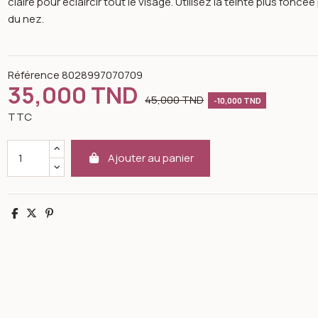
claire pour éclaircir tout le visage. Utilisez la teinte plus fonc
du nez.
Référence
8028997070709
35,000 TND
45,000 TND
-10,000 TND
TTC
Ajouter au panier
Partager
Tweet
Pinterest