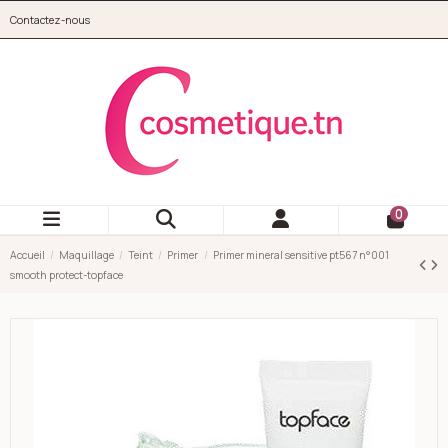
Aller au contenu principal
Contactez-nous
cosmetique.tn
0
Accueil
Maquillage
Teint
Primer
Primer mineral sensitive pt567 n°001
smooth protect-topface