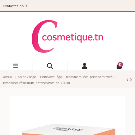
Aller au contenu principal
Contactez-nous
cosmetique.tn
0
Accueil
Soins visage
Soins Anti-âge
Rides marquées, perte de fermeté
Byphasse Crème illuminatrice vitamine C 50ml