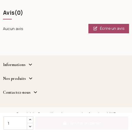
Avis
(0)
Écrire un avis
Aucun avis
Informations
Nos produits
Contactez-nous
Copyright - Cosmetique.tn - un service fourni par MWB
DISTRIBUTION™
Ajouter au panier
Facebook
Instagram