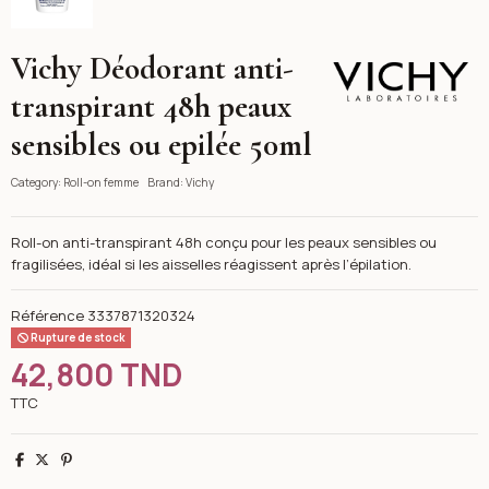
Vichy Déodorant anti-
Vichy
transpirant 48h peaux
sensibles ou epilée 50ml
Category:
Roll-on femme
Brand:
Vichy
Roll-on anti-transpirant 48h conçu pour les peaux sensibles ou
fragilisées, idéal si les aisselles réagissent après l’épilation.
Référence
3337871320324
Rupture de stock
42,800 TND
TTC
Partager
Tweet
Pinterest