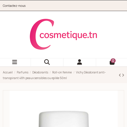
Aller au contenu principal
Contactez-nous
cosmetique.tn
0
Accueil
Parfums
Déodorants
Roll-on femme
Vichy Déodorant anti-
transpirant 48h peaux sensibles ou epilée 50ml