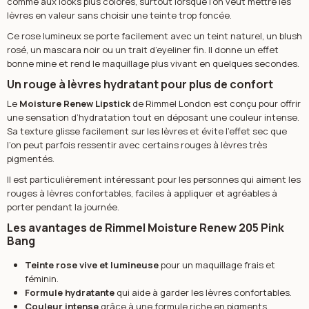
comme aux looks plus colorés, surtout lorsque l’on veut mettre les
lèvres en valeur sans choisir une teinte trop foncée.
Ce rose lumineux se porte facilement avec un teint naturel, un blush
rosé, un mascara noir ou un trait d’eyeliner fin. Il donne un effet
bonne mine et rend le maquillage plus vivant en quelques secondes.
Un rouge à lèvres hydratant pour plus de confort
Le
Moisture Renew Lipstick
de Rimmel London est conçu pour offrir
une sensation d’hydratation tout en déposant une couleur intense.
Sa texture glisse facilement sur les lèvres et évite l’effet sec que
l’on peut parfois ressentir avec certains rouges à lèvres très
pigmentés.
Il est particulièrement intéressant pour les personnes qui aiment les
rouges à lèvres confortables, faciles à appliquer et agréables à
porter pendant la journée.
Les avantages de Rimmel Moisture Renew 205 Pink
Bang
Teinte rose vive et lumineuse
pour un maquillage frais et
féminin.
Formule hydratante
qui aide à garder les lèvres confortables.
Couleur intense
grâce à une formule riche en pigments.