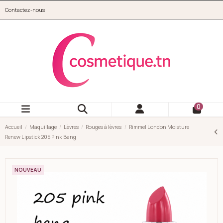
Aller au contenu principal
Contactez-nous
cosmetique.tn
0
Accueil
Maquillage
Lèvres
Rouges à lèvres
Rimmel London Moisture
Renew Lipstick 205 Pink Bang
NOUVEAU