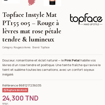
Topface Instyle Mat
Topface
PT155 005 – Rouge à
lèvres mat rose pétale
tendre & lumineux
Category:
Rouges à lèvres
Brand:
Topface
Douceur, romantisme et éclat naturel — le
Pink Petal
habille vos
lèvres d’un rose tendre et poétique. Une teinte fraîche qui ravive le
teint et sublime toutes les carnations, avec un confort soyeux
inégalé.
Référence
8681217236035
Rupture de stock
24,300 TND
TTC