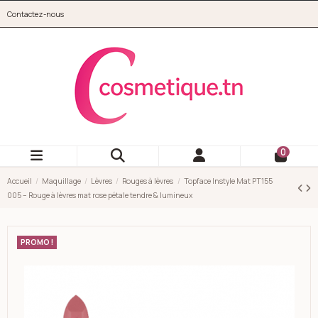
Aller au contenu principal
Contactez-nous
cosmetique.tn
0
Accueil
Maquillage
Lèvres
Rouges à lèvres
Topface Instyle Mat PT155
005 – Rouge à lèvres mat rose pétale tendre & lumineux
PROMO !