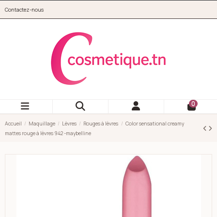
Aller au contenu principal
Contactez-nous
cosmetique.tn
0
Accueil
Maquillage
Lèvres
Rouges à lèvres
Color sensational creamy
mattes rouge à lèvres 942 -maybelline