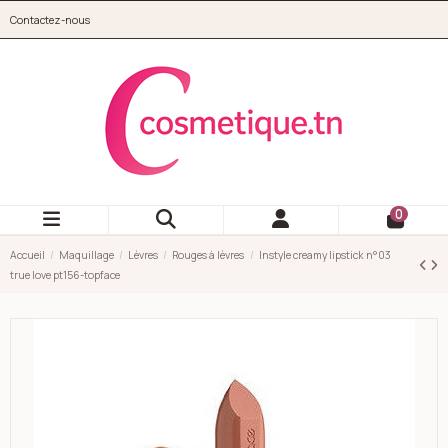
Aller au contenu principal
Contactez-nous
cosmetique.tn
0
Accueil
Maquillage
Lèvres
Rouges à lèvres
Instyle creamy lipstick n°03
true love pt156-topface