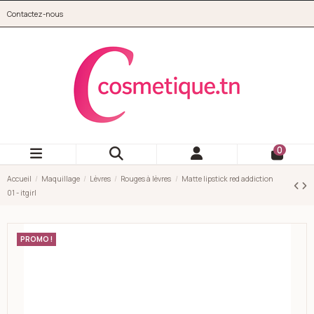
Aller au contenu principal
Contactez-nous
cosmetique.tn
0
Accueil
Maquillage
Lèvres
Rouges à lèvres
Matte lipstick red addiction
01 - itgirl
PROMO !