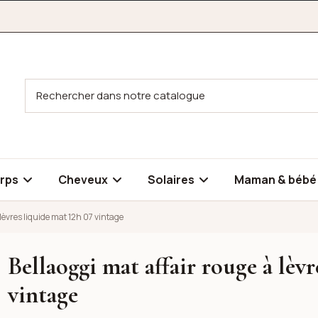
rps
Cheveux
Solaires
Maman & béb
 lèvres liquide mat 12h 07 vintage
Bellaoggi mat affair rouge à lèv
es liquide mat 12h 07 vintage
es liquide mat 12h 07 vintage
vintage