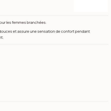
 pour les femmes branchées.
et douces et assure une sensation de confort pendant
nt.
t 12h 07 vintage