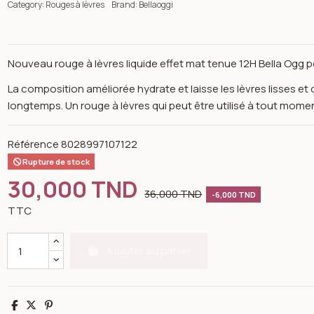
Category:
Rouges à lèvres
Brand:
Bellaoggi
Nouveau rouge à lèvres liquide effet mat tenue 12H Bella Ogg
La composition améliorée hydrate et laisse les lèvres lisses 
longtemps. Un rouge à lèvres qui peut être utilisé à tout mome
Référence
8028997107122
Rupture de stock
30,000 TND
36,000 TND
-6,000 TND
TTC
Ajouter au panier
n image gallery for Bellaoggi mat affair rouge à lèvres liquide ma
Partager
Tweet
Pinterest