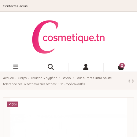
Aller au contenu principal
Contactez-nous
cosmetique.tn
0
Accueil
Corps
Douche & hygiène
Savon
Pain surgras ultra haute
tolérance peaux sèches à très sèches 100g -rogé cavaillès
-10%