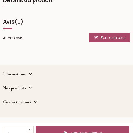
Détails du produit
Avis
(0)
Écrire un avis
Aucun avis
Informations
Nos produits
Contactez-nous
Copyright - Cosmetique.tn - un service fourni par MWB
DISTRIBUTION™
Ajouter au panier