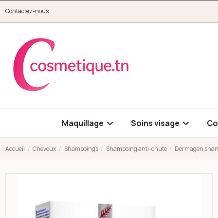
Aller au contenu principal
Contactez-nous
cosmetique.tn
Maquillage
Soins visage
Co
Accueil
Cheveux
Shampoings
Shampoing anti-chute
Dermagen shampo
Open high resolution image of Dermagen shampoing a l'ail noir