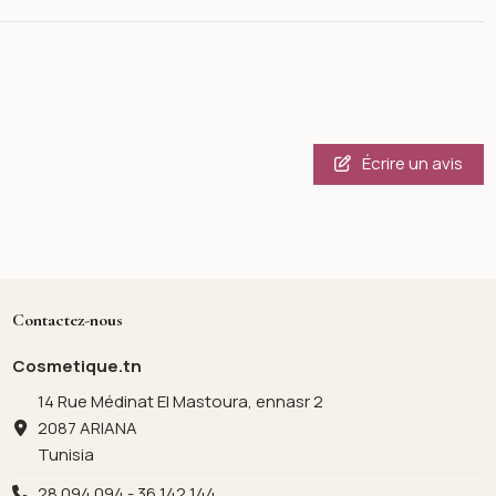
Écrire un avis
Contactez-nous
Cosmetique.tn
14 Rue Médinat El Mastoura, ennasr 2
2087 ARIANA
Tunisia
28 094 094 - 36 142 144