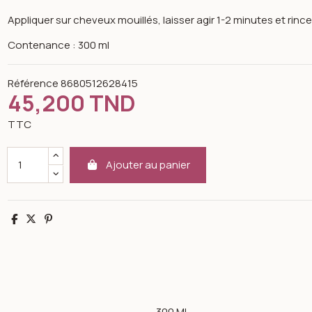
Appliquer sur cheveux mouillés, laisser agir 1-2 minutes et rince
Contenance : 300 ml
Référence
8680512628415
45,200 TND
TTC
Ajouter au panier
Partager
Tweet
Pinterest
300 ML