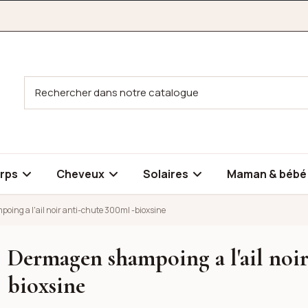
rps
Cheveux
Solaires
Maman & béb
ing a l'ail noir anti-chute 300ml -bioxsine
Dermagen shampoing a l'ail noir
 anti-chute 300ml -bioxsine
bioxsine