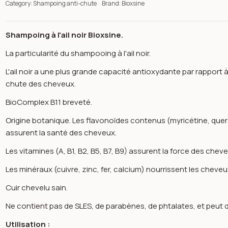
Category:
Shampoing anti-chute
Brand:
Bioxsine
Shampoing à l'ail noir Bioxsine.
La particularité du shampooing à l'ail noir.
L'ail noir a une plus grande capacité antioxydante par rapport à l'
chute des cheveux.
BioComplex B11 breveté.
Origine botanique. Les flavonoïdes contenus (myricétine, qu
assurent la santé des cheveux.
Les vitamines (A, B1, B2, B5, B7, B9) assurent la force des chev
Les minéraux (cuivre, zinc, fer, calcium) nourrissent les cheveu
Cuir chevelu sain.
n image gallery for Dermagen shampoing a l'ail noir anti-chute 3
Ne contient pas de SLES, de parabènes, de phtalates, et peut don
Utilisation :