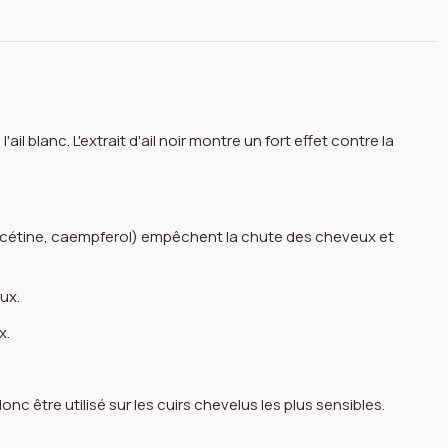
ail blanc. L'extrait d'ail noir montre un fort effet contre la
ercétine, caempferol) empêchent la chute des cheveux et
eux.
x.
00ml -bioxsine
c être utilisé sur les cuirs chevelus les plus sensibles.