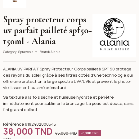
Spray protecteur corps
Alania
uv parfait pailleté spf50+
150ml - Alania
Category:
Spray solaire
Brand:
Alania
ALANIA UV PARFAIT Spray Protecteur Corps pailleté SPF 50 protège
des rayons du soleil grâce à ses filtres dotés d’une technologie qui
offre une protection à large spectre UVA/UVB et prévient le photo-
vieillissement cutané prématuré.
Sa texture à la fois sèche et huileuse hydrate et pénètre
immédiatement pour sublimer le bronzage. La peau est douce, sans
fini gras ni collant.
Référence
6192482800545
38,000 TND
45,000 TND
-7,000 TND