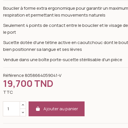
Bouclier à forme extra ergonomique pour garantir un maximum d'
respiration et permettant les mouvements naturels
Seulement 4 points de contact entre le bouclier et le visage 
le port
Sucette dotée d'une tétine active en caoutchouc dont le bout
bien positionner sa langue et ses lèvres
Vendue dans une boîte porte-sucette stérilisable d'un pièce
Référence
8058664059041-V
19,700 TND
TTC
Ajouter au panier
n image gallery for Sucette confort 6-12 mois violet - chicco