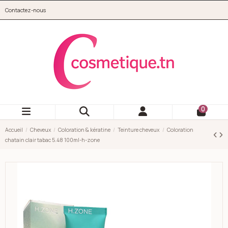
Aller au contenu principal
Contactez-nous
cosmetique.tn
0
Accueil
Cheveux
Coloration & kératine
Teinture cheveux
Coloration
chatain clair tabac 5.48 100ml-h-zone