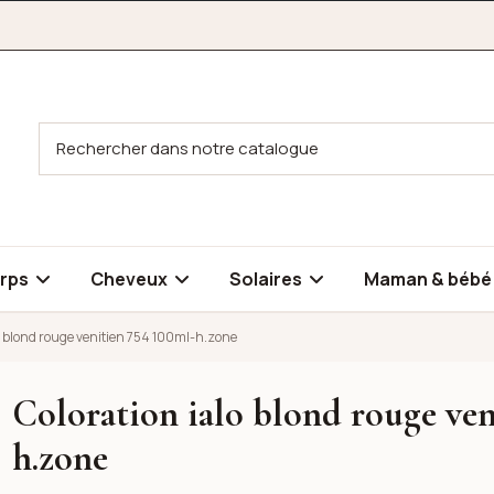
rps
Cheveux
Solaires
Maman & béb
lo blond rouge venitien 754 100ml-h.zone
Coloration ialo blond rouge ven
itien 754 100ml-h.zone
h.zone