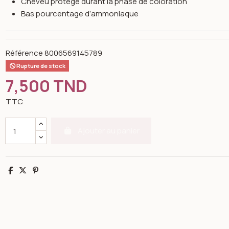
Cheveu protégé durant la phase de coloration
Bas pourcentage d’ammoniaque
Référence
8006569145789
Rupture de stock
7,500 TND
TTC
Ajouter au panier
Partager
Tweet
Pinterest