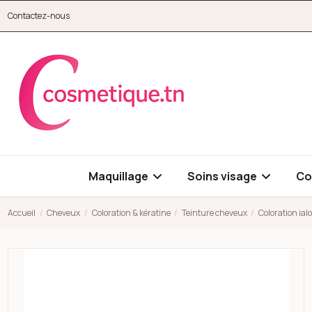
Aller au contenu principal
Contactez-nous
cosmetique.tn
Maquillage
Soins visage
Co
Accueil
Cheveux
Coloration & kératine
Teinture cheveux
Coloration ia
Open high resolution image of Coloration ialo blond rouge ven