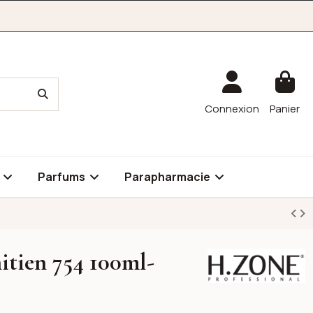
Connexion
Panier
é
Parfums
Parapharmacie
itien 754 100ml-
H.ZONE