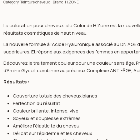
Category:
Teinture cheveux
Brand:
H.ZONE
La coloration pour cheveux ialo Color de H Zone est la nouvel
résultats cosmétiques de haut niveau.
La nouvelle formule à l'Acide Hyaluronique associé au DN.AGE
supérieures. Et répond aux exigences des femmes en apportant
Découvrez le traitement couleur pour une couleur sans âge. Pr
d’Amine Glycol, combinée au précieux Complexe ANTI-ÂGE, Aci
Résultats :
Couverture totale des cheveux blancs
Perfection du résultat
Couleur brillante, intense, vive
Soyeux et souplesse extrêmes
n image gallery for Coloration ialo blond rouge venitien 754 100
Améliore l’élasticité du cheveu
Délicat sur l’épiderme et les cheveux