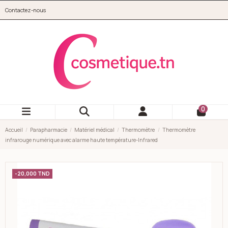
Aller au contenu principal
Contactez-nous
cosmetique.tn
0
Accueil
Parapharmacie
Matériel médical
Thermomètre
Thermomètre
infrarouge numérique avec alarme haute température-Infrared
-20,000 TND