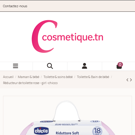
Aller au contenu principal
Contactez-nous
cosmetique.tn
0
Accueil
Maman & bébé
Toilette & soins bébé
Toilette & Bain de bébé
Réducteur de toilette rose - girl -chicco