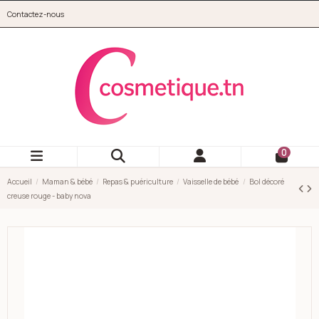
Aller au contenu principal
Contactez-nous
cosmetique.tn
0
Accueil
Maman & bébé
Repas & puériculture
Vaisselle de bébé
Bol décoré
creuse rouge - baby nova