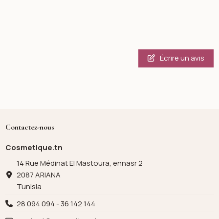
Écrire un avis
Contactez-nous
Cosmetique.tn
14 Rue Médinat El Mastoura, ennasr 2
2087 ARIANA
Tunisia
28 094 094 - 36 142 144