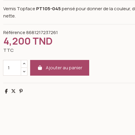
Vernis Topface
PT105-045
pensé pour donner de la couleur, d
nette.
Référence
8681217237261
4,200 TND
TTC
Ajouter au panier
Partager
Tweet
Pinterest
n image gallery for Color revelation nail enamel pt-105-045- top