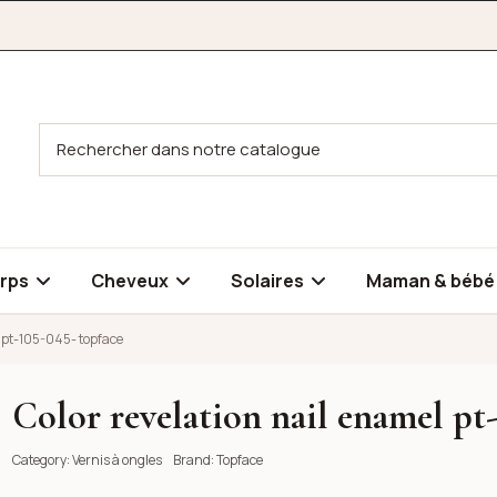
rps
Cheveux
Solaires
Maman & béb
l pt-105-045- topface
Color revelation nail enamel pt
-105-045- topface
-105-045- topface
Category:
Vernis à ongles
Brand:
Topface