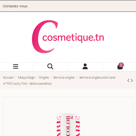
Aller au contenu principal
Contactez-nous
cosmetique.tn
0
Accueil
Maquillage
Ongles
Vernis à ongles
Vernis à ongles color care
n°910 lucky 11ml - delia cosmetics