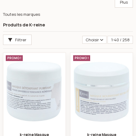
Plus
Toutes les marques
Produits de K-reine
Filtrer
Choisir
1-40 / 258
k-reine Masque détoxifiant purifiant peau grasse vis
k-reine Masque no
PROMO !
PROMO !
k-reine Masque
k-reine Masque