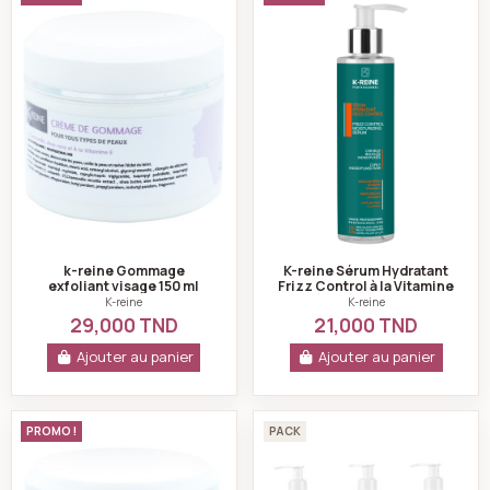
k-reine Gommage
K-reine Sérum Hydratant
exfoliant visage 150 ml
Frizz Control à la Vitamine
100ml
K-reine
K-reine
29,000 TND
21,000 TND
Ajouter au panier
Ajouter au panier
k-reine Crème de massage amincissante 250 ml
k-reine Pack visa
PROMO !
PACK