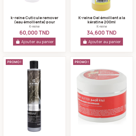
k-reine Cuticule remover
K-reine Gel émollient a la
(eau émolliente) pour
kératine 200ml
ongles 400ml
K-reine
K-reine
60,000 TND
34,600 TND
Ajouter au panier
Ajouter au panier
k-reine Silver shampoing sans sulfate 250 ml
k-reine Beurre co
PROMO !
PROMO !