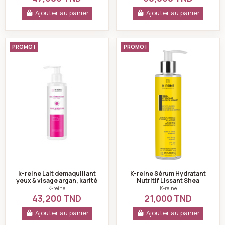
Ajouter au panier
Ajouter au panier
k-reine Lait demaquillant yeux & visage argan, karité 
K-reine Sérum Hydr
PROMO !
PROMO !
k-reine Lait demaquillant
K-reine Sérum Hydratant
yeux & visage argan, karité
Nutritif Lissant Shea
et camomille 1l
Butter Vitamine E - 100 ml
K-reine
K-reine
43,200 TND
21,000 TND
Ajouter au panier
Ajouter au panier