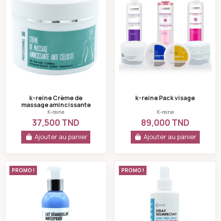
k-reine Crème de
k-reine Pack visage
massage amincissante
250 ml
K-reine
K-reine
37,500 TND
89,000 TND
Ajouter au panier
Ajouter au panier
k-reine Lait démaquillant waterproof azulène 250 ml
K-reine Spray dési
PROMO !
PROMO !