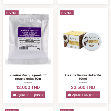
K-reine Masque peel-off coup d'eclat 30gr
k-reine Beurre de 
PROMO !
PROMO !
K-reine Masque peel-off
k-reine Beurre de karité
coup d'eclat 30gr
90 ml
K-reine
K-reine
12,000 TND
22,500 TND
Ajouter au panier
Ajouter au panier