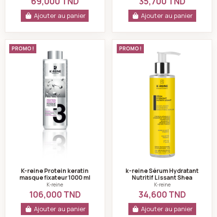
69,000 TND
35,700 TND
Ajouter au panier
Ajouter au panier
K-reine Protein keratin masque fixateur 1000 ml
k-reine Sérum Hydr
PROMO !
PROMO !
K-reine Protein keratin
k-reine Sérum Hydratant
masque fixateur 1000 ml
Nutritif Lissant Shea
Butter Vitamine E - 200 ml
K-reine
K-reine
106,000 TND
34,600 TND
Ajouter au panier
Ajouter au panier